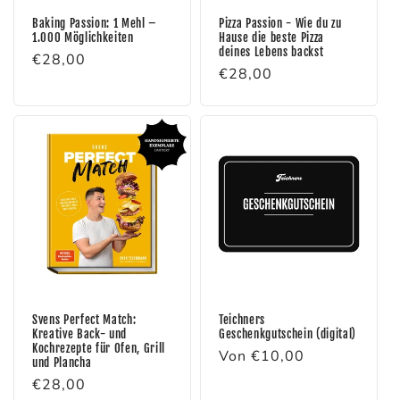
i
Baking Passion: 1 Mehl –
Pizza Passion - Wie du zu
1.000 Möglichkeiten
Hause die beste Pizza
e
deines Lebens backst
Normaler
€28,00
Normaler
€28,00
:
Preis
Preis
Svens Perfect Match:
Teichners
Kreative Back- und
Geschenkgutschein (digital)
Kochrezepte für Ofen, Grill
Normaler
Von €10,00
und Plancha
Preis
Normaler
€28,00