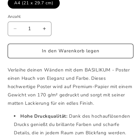
A4 (21 x 29.7 cm)
Anzahl
Verringere
Erhöhe
die
die
Menge
Menge
für
für
In den Warenkorb legen
BASILIKUM
BASILIKUM
-
-
Verleihe deinen Wänden mit dem BASILIKUM - Poster
Poster
Poster
einen Hauch von Eleganz und Farbe. Dieses
hochwertige Poster wird auf Premium-Papier mit einem
Gewicht von 170 g/m² gedruckt und sorgt mit seiner
matten Lackierung für ein edles Finish.
Hohe Druckqualität:
Dank des hochauflösenden
Drucks genießt du brillante Farben und scharfe
Details, die in jedem Raum zum Blickfang werden.