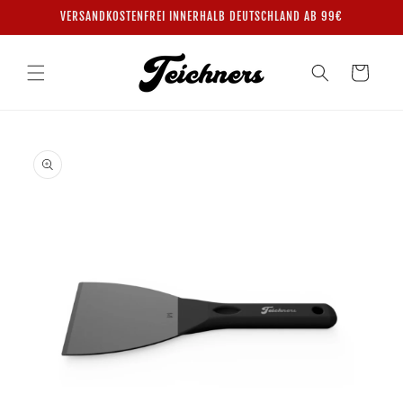
Direkt
VERSANDKOSTENFREI INNERHALB DEUTSCHLAND AB 99€
zum
Inhalt
Warenkorb
oduktinformationen
ringen