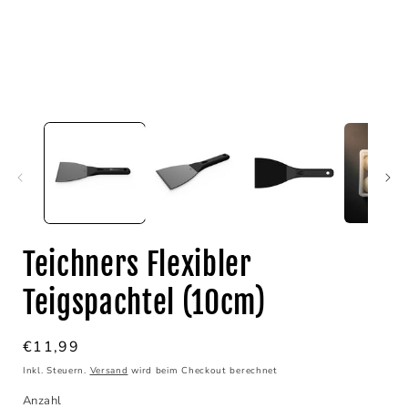
Medien
1
in
i
Modal
öffnen
ö
Teichners Flexibler
Teigspachtel (10cm)
Normaler
€11,99
Preis
Inkl. Steuern.
Versand
wird beim Checkout berechnet
Anzahl