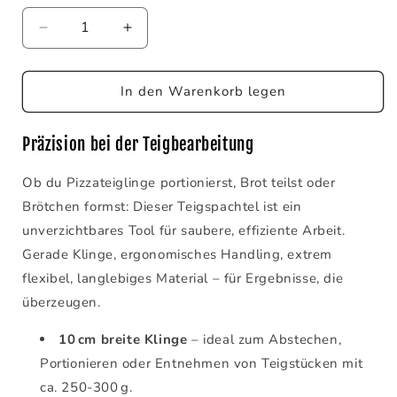
Verringere
Erhöhe
die
die
Menge
Menge
für
für
In den Warenkorb legen
Teichners
Teichners
Flexibler
Flexibler
Präzision bei der Teigbearbeitung
Teigspachtel
Teigspachtel
(10cm)
(10cm)
Ob du Pizzateiglinge portionierst, Brot teilst oder
Brötchen formst: Dieser Teigspachtel ist ein
unverzichtbares Tool für saubere, effiziente Arbeit.
Gerade Klinge, ergonomisches Handling, extrem
flexibel, langlebiges Material – für Ergebnisse, die
überzeugen.
10 cm breite Klinge
– ideal zum Abstechen,
Portionieren oder Entnehmen von Teigstücken mit
ca. 250‑300 g.